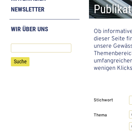
a
a
Publikat
NEWSLETTER
t
t
i
i
WIR ÜBER UNS
Ob informative
o
o
dieser Seite f
n
n
unsere Gewässe
Suche
Themenbereiche
umfangreichere
wenigen Klicks
Stichwort
Thema