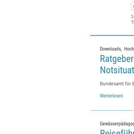
S
T
Downloads
Hoch
Ratgeber 
Notsitua
Bundesamt für B
Weiterlesen
Gewässerpädagog
Reisefüh