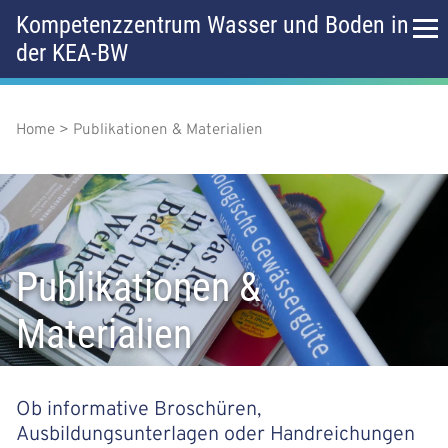
D
Kompetenzzentrum Wasser und Boden in
i
der KEA-BW
r
H
e
k
a
t
z
Home
Publikationen & Materialien
P
u
u
f
m
p
I
a
n
t
h
d
a
m
l
Publikationen &
n
t
e
Materialien
a
n
v
ü
i
Ob informative Broschüren,
Ausbildungsunterlagen oder Handreichungen
g