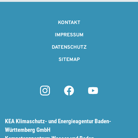
F
o
KONTAKT
o
IMPRESSUM
t
DATENSCHUTZ
e
SITEMAP
r
KEA Klimaschutz- und Energieagentur Baden-
Württemberg GmbH