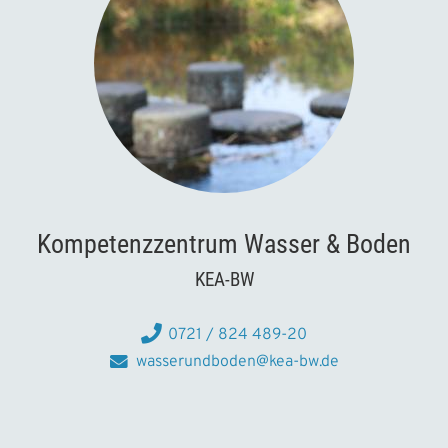
n
g
Kompetenzzentrum Wasser & Boden
KEA-BW
0721 / 824 489-20
wasserundboden@kea-bw.de