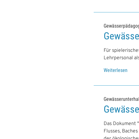
Gewässerpädagog
Gewässe
Für spielerisch
Lehrpersonal al
Weiterlesen
Gewässerunterha
Gewässer
Das Dokument "G
Flusses, Bache
der ökologische