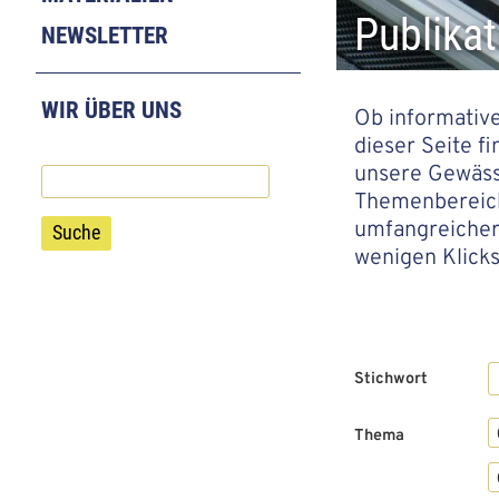
a
a
Publikat
NEWSLETTER
t
t
i
i
WIR ÜBER UNS
Ob informative
o
o
dieser Seite f
n
n
unsere Gewässe
Suche
Themenbereiche
umfangreichere
wenigen Klicks
Stichwort
Thema