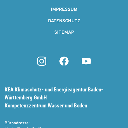
a
o
IMPRESSUM
t
t
DATENSCHUTZ
i
e
SITEMAP
o
r
n
KEA Klimaschutz- und Energieagentur Baden-
Württemberg GmbH
Kompetenzzentrum Wasser und Boden
Büroadresse: