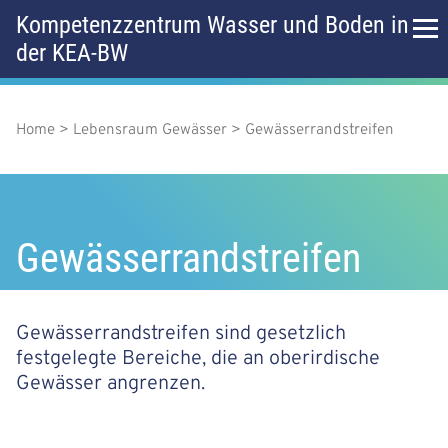
D
Kompetenzzentrum Wasser und Boden in
i
der KEA-BW
r
H
e
k
a
t
z
Home
Lebensraum Gewässer
Gewässerrandstreifen
P
u
u
f
m
p
I
a
n
t
h
Gewässerrandstreifen
d
a
m
l
n
t
e
a
Gewässerrandstreifen sind gesetzlich
n
festgelegte Bereiche, die an oberirdische
v
ü
Gewässer angrenzen.
i
g