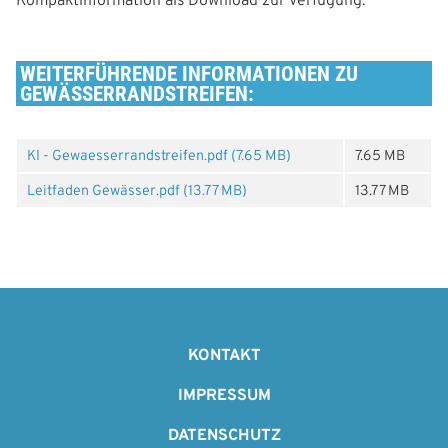
Kompaktinformation als Download zur Verfügung.
WEITERFÜHRENDE INFORMATIONEN ZU
GEWÄSSERRANDSTREIFEN:
KI - Gewaesserrandstreifen.pdf (7.65 MB)
7.65 MB
Leitfaden Gewässer.pdf (13.77 MB)
13.77 MB
F
o
KONTAKT
o
IMPRESSUM
t
DATENSCHUTZ