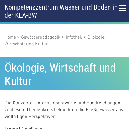
D
Kompetenzzentrum Wasser und Boden in
i
der KEA-BW
r
H
e
k
a
t
z
Home
Gewässerpädagogik
Infothek
Ökologie,
P
u
u
Wirtschaft und Kultur
f
m
p
I
a
n
t
Ökologie, Wirtschaft und
h
d
a
m
Kultur
l
n
t
e
a
n
Die Konzepte, Unterrichtsentwürfe und Handreichungen
v
ü
zu diesem Themenkreis beleuchten die Fließgewässer aus
i
vielfältigen Perspektiven.
g
Lernort Gewässer