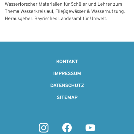
Wasserforscher Materialien für Schüler und Lehrer zum
Thema Wasserkreislauf, Fließgewässer & Wassernutzung.
Herausgeber: Bayrisches Landesamt für Umwelt.
F
o
KONTAKT
o
IMPRESSUM
t
DATENSCHUTZ
e
SITEMAP
r