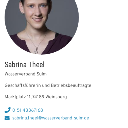
a
t
i
o
n
Sabrina Theel
Wasserverband Sulm
Geschäftsführerin und Betriebsbeauftragte
Marktplatz 11, 74189 Weinsberg
0151 43367168
sabrina.theel@wasserverband-sulm.de