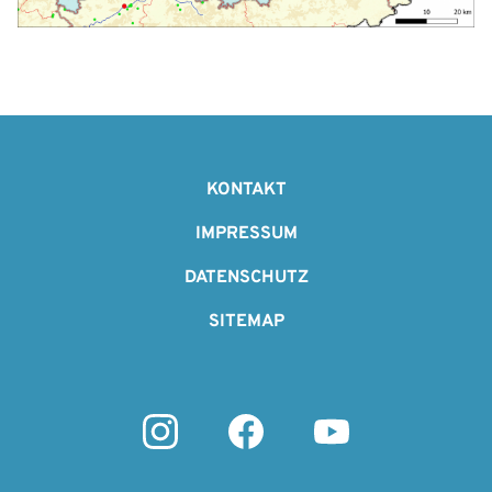
F
o
KONTAKT
o
IMPRESSUM
t
DATENSCHUTZ
e
SITEMAP
r