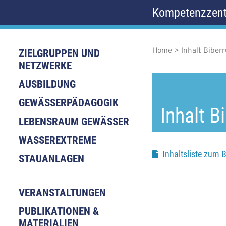
D
Kompetenzzent
i
r
e
k
Home
Inhalt Biber
M
P
ZIELGRUPPEN UND
t
NETZWERKE
z
a
f
u
AUSBILDUNG
m
i
a
I
GEWÄSSERPÄDAGOGIK
n
Inhalt 
n
d
h
LEBENSRAUM GEWÄSSER
a
n
n
l
WASSEREXTREME
t
a
a
Inhaltsliste zum 
STAUANLAGEN
v
v
i
i
VERANSTALTUNGEN
g
g
PUBLIKATIONEN &
MATERIALIEN